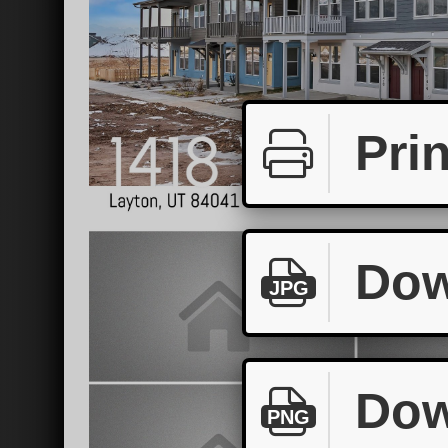
Prin
Dow
JPG
Dow
PNG