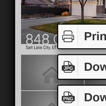
Prin
Dow
JPG
Dow
PNG