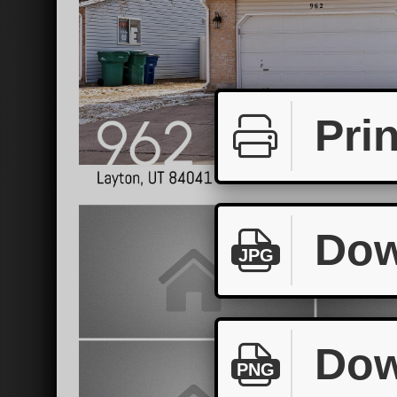
Prin
Dow
JPG
Dow
PNG