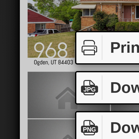
Prin
Dow
JPG
Dow
PNG