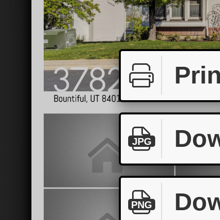
Prin
Dow
JPG
Dow
PNG