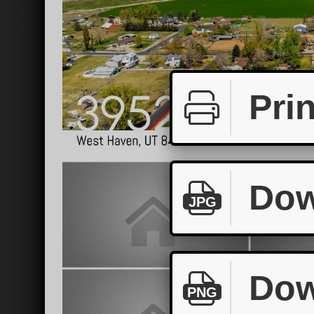
Prin
Dow
JPG
Dow
PNG