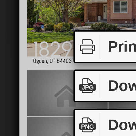
Prin
Dow
JPG
Dow
PNG