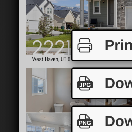
Prin
Dow
JPG
Dow
PNG