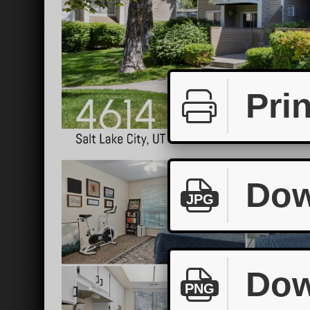
Prin
Dow
JPG
Dow
PNG