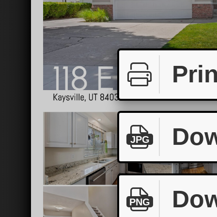
Prin
Dow
JPG
Dow
PNG