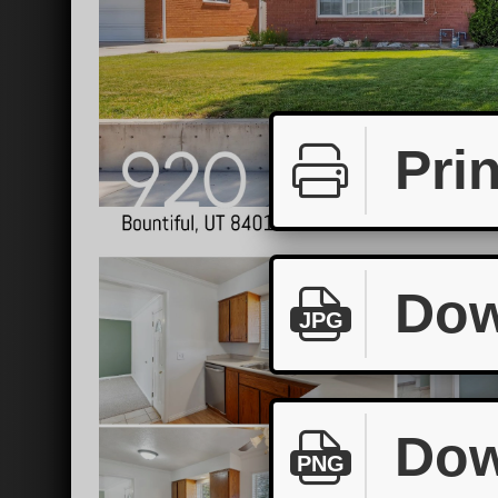
Prin
Dow
JPG
Dow
PNG