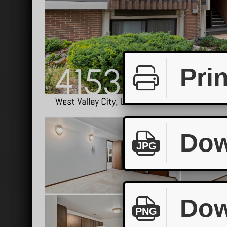
Prin
Dow
JPG
Dow
PNG