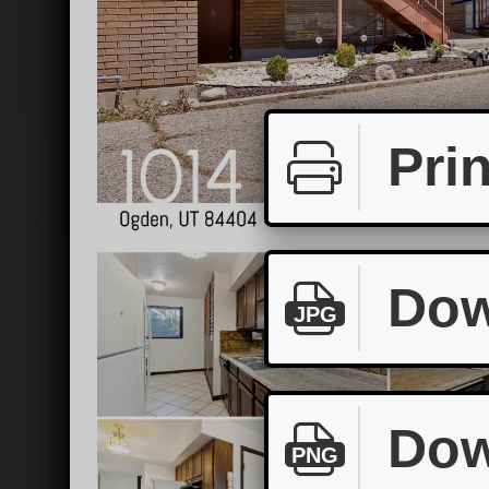
Prin
Dow
JPG
Dow
PNG