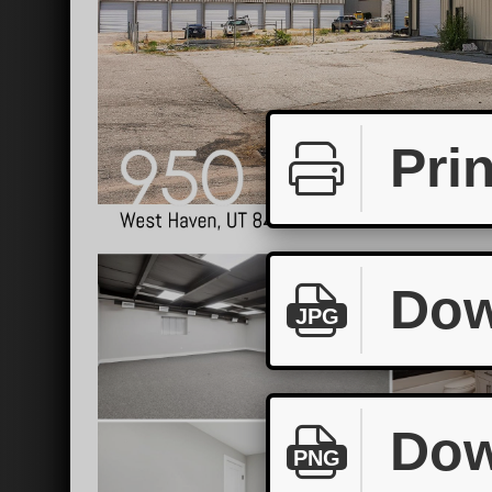
Prin
Dow
JPG
Dow
PNG