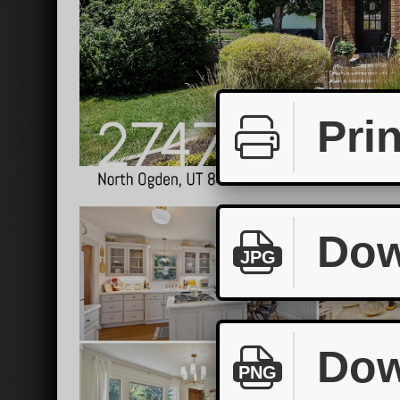
Prin
Dow
JPG
Dow
PNG