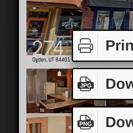
Prin
Dow
JPG
Dow
PNG