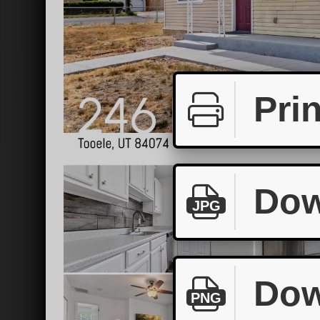
Prin
Dow
JPG
Dow
PNG