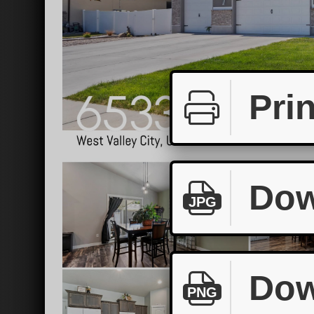
Prin
Dow
JPG
Dow
PNG