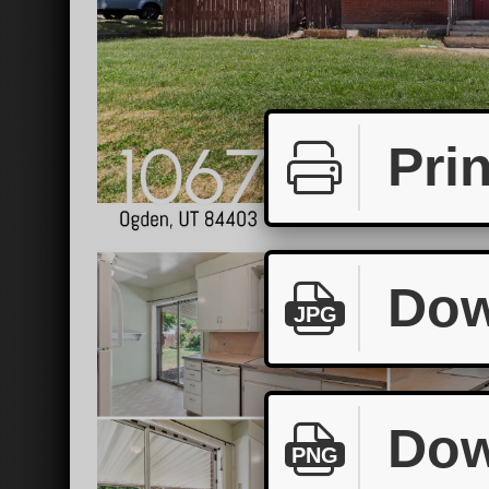
Prin
Dow
JPG
Dow
PNG