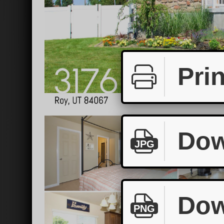
Prin
Dow
JPG
Dow
PNG