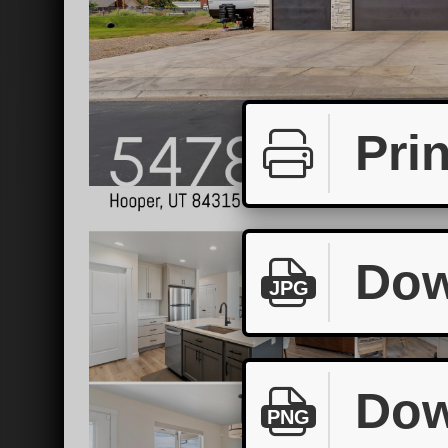
Prin
Dow
JPG
Dow
PNG