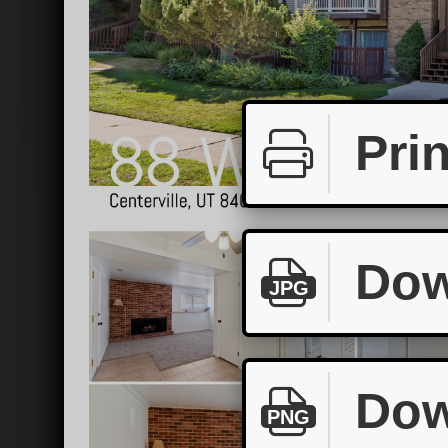
Prin
Dow
JPG
Dow
PNG