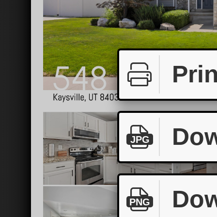
Prin
Dow
JPG
Dow
PNG