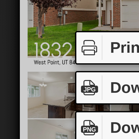
Prin
Dow
JPG
Dow
PNG