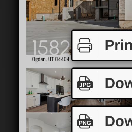
Prin
Dow
JPG
Dow
PNG