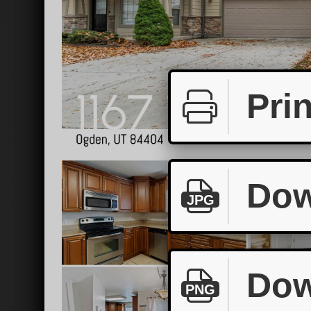
Prin
Dow
JPG
Dow
PNG